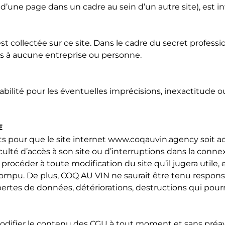
 d’une page dans un cadre au sein d’un autre site), est in
collectée sur ce site. Dans le cadre du secret profess
s à aucune entreprise ou personne.
bilité pour les éventuelles imprécisions, inexactitude o
E
ts pour que le site internet
www.coqauvin.agency
soit a
culté d’accès à son site ou d’interruptions dans la connex
rocéder à toute modification du site qu’il jugera utile,
rrompu. De plus, COQ AU VIN ne saurait être tenu respo
les pertes de données, détériorations, destructions qui po
modifier le contenu des CGU à tout moment et sans préavis