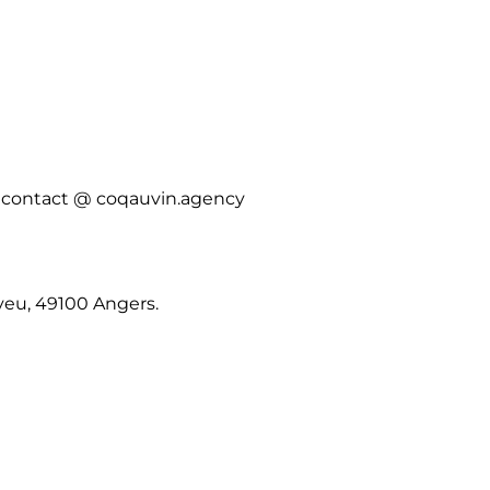
- contact @ coqauvin.agency
veu, 49100 Angers.